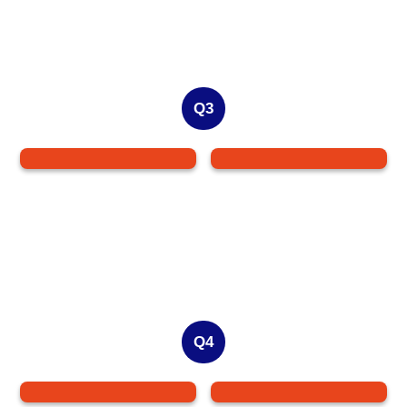
Q3
Q4