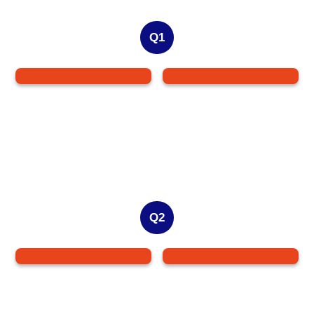
Q1
Q2