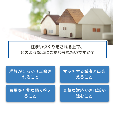
理想がしっかり反映さ
マッチする業者と出会
れること
えること
費用を可能な限り抑え
真摯な対応がされ話が
ること
進むこと